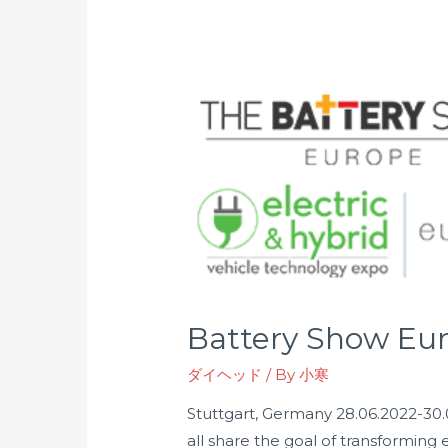
Battery Show Eu
ダイヘッド
/ By
小寒
Stuttgart, Germany 28.06.2022-3
all share the goal of transforming 