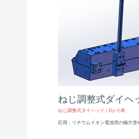
ねじ調整式ダイヘ
ねじ調整式ダイヘッド
/ By
小寒
応用：リチウムイオン電池用の極片塗布